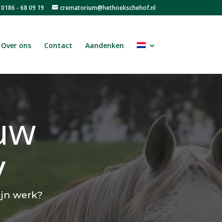
0186 - 68 09 19
crematorium@hethoekschehof.nl
Over ons
Contact
Aandenken
uw
y
ijn werk?