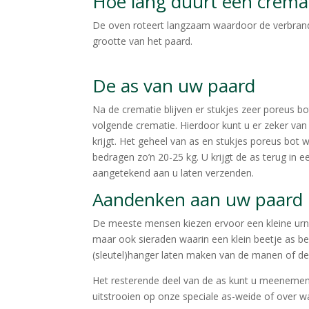
Hoe lang duurt een crema
De oven roteert langzaam waardoor de verbrandin
grootte van het paard.
De as van uw paard
Na de crematie blijven er stukjes zeer poreus bot
volgende crematie. Hierdoor kunt u er zeker van 
krijgt. Het geheel van as en stukjes poreus bot 
bedragen zo’n 20-25 kg. U krijgt de as terug in 
aangetekend aan u laten verzenden.
Aandenken aan uw paard 
De meeste mensen kiezen ervoor een kleine urn 
maar ook sieraden waarin een klein beetje as be
(sleutel)hanger laten maken van de manen of de 
Het resterende deel van de as kunt u meenemen en
uitstrooien op onze speciale as-weide of over w