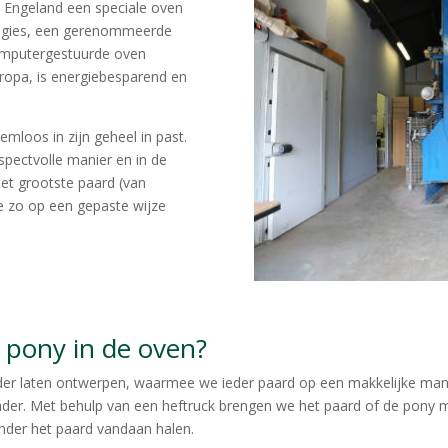
 Engeland een speciale oven
logies, een gerenommeerde
mputergestuurde oven
ropa, is energiebesparend en
mloos in zijn geheel in past.
pectvolle manier en in de
het grootste paard (van
e zo op een gepaste wijze
 pony in de oven?
er laten ontwerpen, waarmee we ieder paard op een makkelijke mani
der. Met behulp van een heftruck brengen we het paard of de pony me
nder het paard vandaan halen.