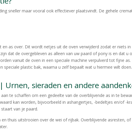
tie?
g sneller maar vooral ook effectiever plaatsvindt. De gehele crematie
 en as over. Dit wordt netjes uit de oven verwijderd zodat er niets in
zijn dat de overgebleven as alleen van uw paard of pony is en dat u 
worden vanuit de oven in een speciale machine verpulverd tot fijne as
een speciale plastic bak, waarna u zelf bepaalt wat u hiermee wilt do
| Urnen, sieraden en andere aanden
aan te schaffen om een gedeelte van de overblijvende as in te bewa
waard kan worden, bijvoorbeeld in ashangertjes, -bedeltjes en/of -kr
staart van je paard.
 thuis uitstrooien over de wei of rijbak. Overblijvende asresten, of e
ater.