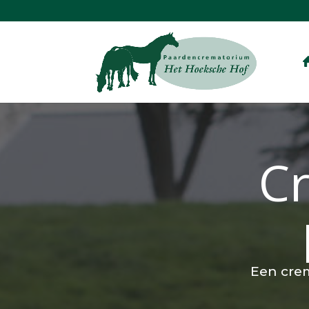
C
Een crem