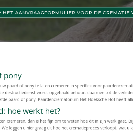
R HET AANVRAAGFORMULIER VOOR DE CREMATIE
f pony
m uw paard of pony te laten cremeren in specifiek voor paardencremati
de destructiedienst wordt opgehaald behoort daarmee tot de verleden
efde paard of pony. Paardencrematorium Het Hoeksche Hof heeft alles
d: hoe werkt het?
ten cremeren, dan is het fijn om te weten hoe dit in zijn werk gaat. B
t. We leggen u hier graag uit hoe het crematieproces verloopt, wat u 